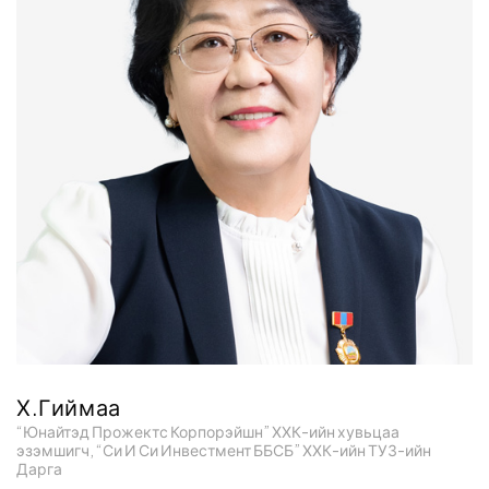
Х.Гиймаа
“Юнайтэд Прожектс Корпорэйшн” ХХК-ийн хувьцаа
эзэмшигч, “Си И Си Инвестмент ББСБ” ХХК-ийн ТУЗ-ийн
Дарга