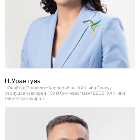
Н.Урантуяа
“Юнайтэд Прожектс Корпорэйшн” ХХК-ийн Санхүү
хариуцсан захирал, “Си И Си Инвестмент ББСБ” ХХК-ийн
Гүйцэтгэх захирал