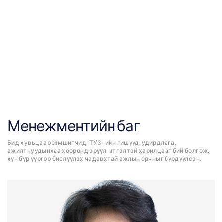
Менежментийн баг
Бид хувьцаа эзэмшигчид, ТУЗ-ийн гишүүд, удирдлага,
ажилтнуудынхаа хооронд эрүүл, итгэлтэй харилцааг бий болгож,
хүн бүр үүргээ биелүүлэх чадавхтай ажлын орчныг бүрдүүлсэн.