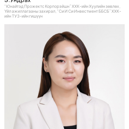
“Юнайтэд Прожектс Корпорэйшн” ХХК-ийн Хуулийн зөвлөх,
Үйл ажиллагааны захирал, “Си И Си Инвестмент ББСБ” ХХК-
ийн ТУЗ-ийн гишүүн