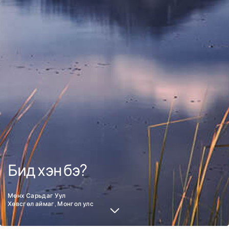
Бид хэн бэ?
Мөнх Сарьдаг Уул
Хөвсгөл аймаг, Монгол улс