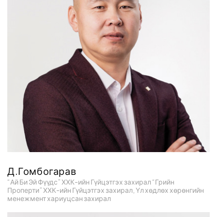
Д.Гомбогарав
“Ай Би Эй Фүүдс” ХХК-ийн Гүйцэтгэх захирал “Грийн
Проперти” ХХК-ийн Гүйцэтгэх захирал, Үл хөдлөх хөрөнгийн
менежмент хариуцсан захирал