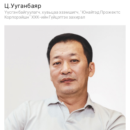
Ц.Ууганбаяр
Үүсгэн байгуулагч, хувьцаа эзэмшигч, “Юнайтэд Прожектс
Корпорэйшн” ХХК-ийн Гүйцэтгэх захирал