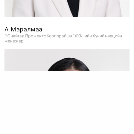
А.Маралмаа
“Юнайтэд Прожектс Корпорэйшн” ХХК-ийн Хүний нөөцийн
менежер