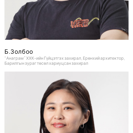
Б.Золбоо
“Анаграм” ХХК-ийн Гүйцэтгэх захирал, Ерөнхий архитектор,
Барилгын зураг төсөл хариуцсан захирал