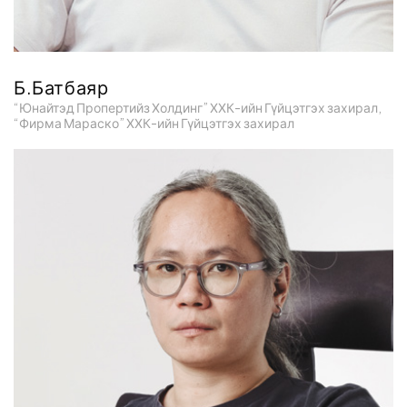
Б.Батбаяр
“Юнайтэд Пропертийз Холдинг” ХХК-ийн Гүйцэтгэх захирал,
“Фирма Мараско” ХХК-ийн Гүйцэтгэх захирал