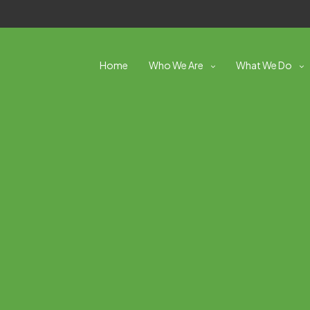
Home
Who We Are
What We Do