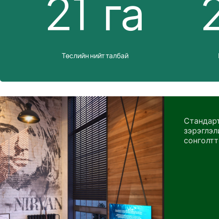
2
1
га
Төслийн нийт талбай
Стандарт
зэрэглэл
сонголт