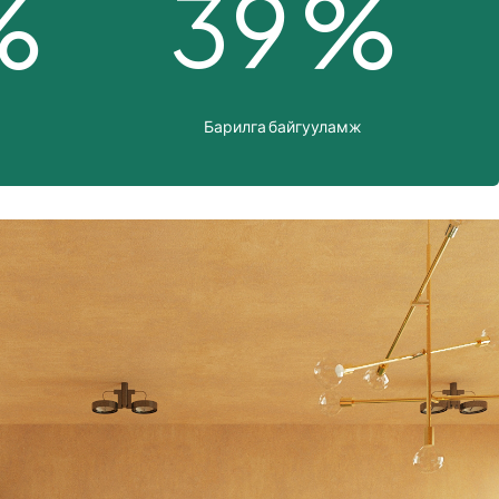
3
9
%
%
Барилга байгууламж