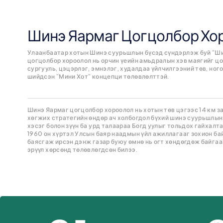
Шинэ Яармаг Цогцолбор Хо
Улаанбаатар хотын Шинэ суурьшлын бүсэд сүндэрлэж буй “Ши
цогцолбор хороолол нь орчин үеийн амьдралын хэв маягийг цо
сургууль, цэцэрлэг, эмнэлэг, худалдаа үйлчилгээний төв, но
шийдсэн “Мини Хот” концепци төлөвлөлттэй.
Шинэ Яармаг цогцолбор хороолол нь хотын төв цэгээс 14 км за
хөгжих стратегийн өндөр ач холбогдол бүхий шинэ суурьшлын
хэсэг болон зүүн ба урд талаараа Богд уулыг тольдох гайхалта
1960 он хүртэл Улсын баяр наадмын үйл ажиллагааг зохион б
баясгаж ирсэн дэнж газар буюу өмнө нь огт хөндөгдөж байгаагү
эрүүл хөрсөнд төлөвлөгдсөн билээ.