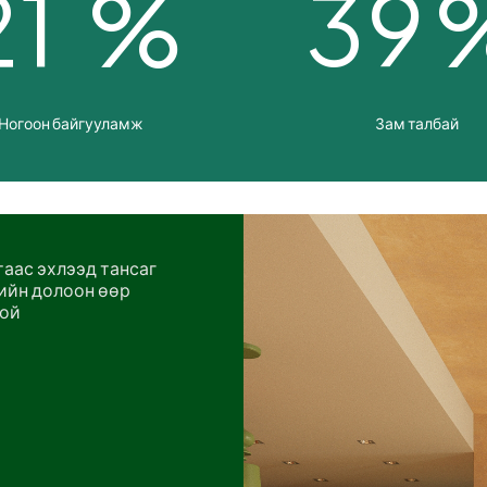
2
1
3
9
%
Ногоон байгууламж
Зам талбай
аас эхлээд тансаг
ийн долоон өөр
той