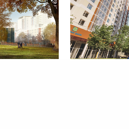
илга байгууламжийн
Нарны тусгал, салхины ур
бүхий 40 блок барилга