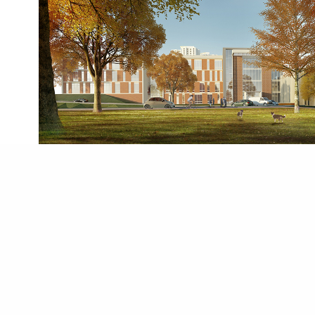
40% ногоон байгууламж 21% зам талбай 39% бар
хуваарилалт