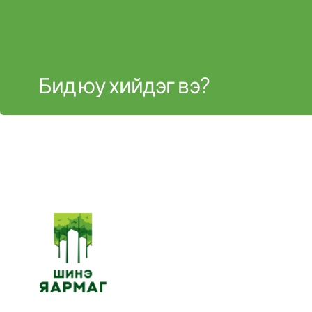
Бид юу хийдэг вэ?