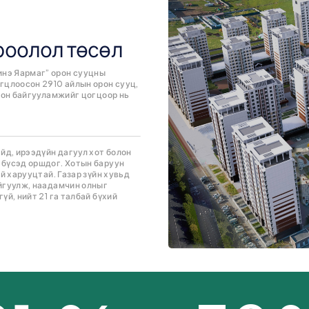
роолол төсөл
нэ Яармаг” орон сууцны
гцлоосон 2910 айлын орон сууц,
гоон байгууламжийг цогцоор нь
йд, ирээдүйн дагуул хот болон
 бүсэд оршдог. Хотын баруун
й харууцтай. Газар зүйн хувьд
айгуулж, наадамчин олныг
й, нийт 21 га талбай бүхий