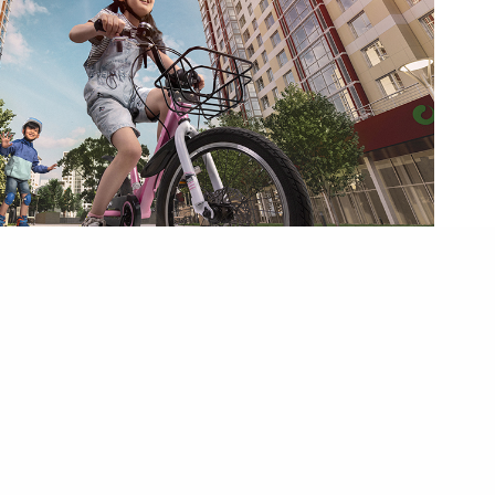
сгал болон харууцыг тооцсон цэгэн төлөвлөлт