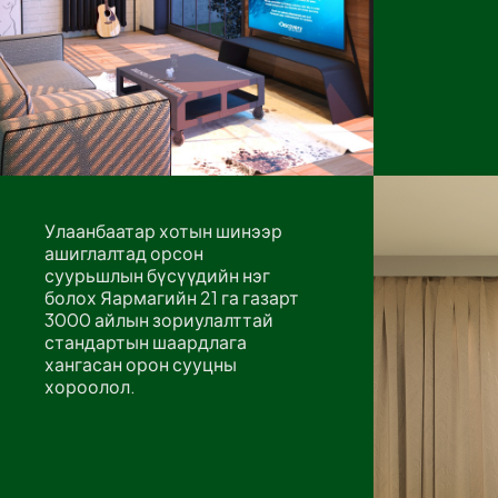
Улаанбаатар хотын шинээр
ашиглалтад орсон
суурьшлын бүсүүдийн нэг
болох Яармагийн 21 га газарт
3000 айлын зориулалттай
стандартын шаардлага
хангасан орон сууцны
хороолол.