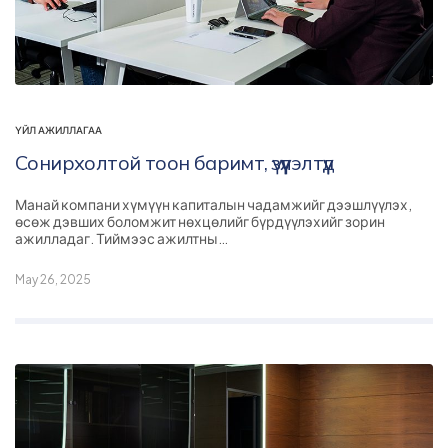
ҮЙЛ АЖИЛЛАГАА
Сонирхолтой тоон баримт, үзүүлэлтүүд
Манай компани хүмүүн капиталын чадамжийг дээшлүүлэх,
өсөж дэвших боломжит нөхцөлийг бүрдүүлэхийг зорин
ажилладаг. Тиймээс ажилтны…
May 26, 2025