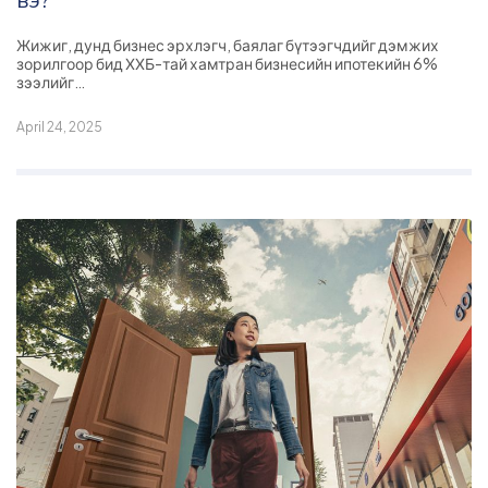
Жижиг, дунд бизнес эрхлэгч, баялаг бүтээгчдийг дэмжих
зорилгоор бид ХХБ-тай хамтран бизнесийн ипотекийн 6%
зээлийг…
April 24, 2025