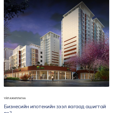
ҮЙЛ АЖИЛЛАГАА
Бизнесийн ипотекийн зээл яагаад ашигтай
вэ?