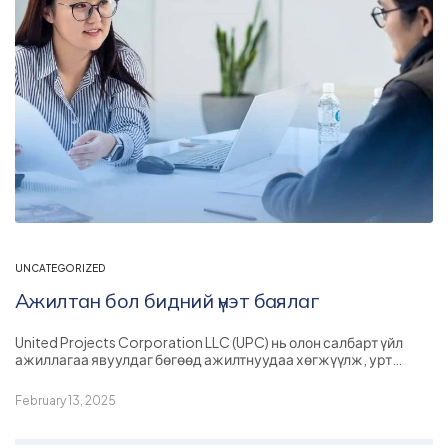
UNCATEGORIZED
Ажилтан бол бидний үнэт баялаг
United Projects Corporation LLC (UPC) нь олон салбарт үйл
ажиллагаа явуулдаг бөгөөд ажилтнуудаа хөгжүүлж, урт…
February 13, 2025