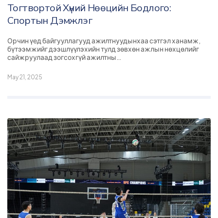
Тогтвортой Хүний Нөөцийн Бодлого:
Спортын Дэмжлэг
Орчин үед байгууллагууд ажилтнуудынхаа сэтгэл ханамж,
бүтээмжийг дээшлүүлэхийн тулд зөвхөн ажлын нөхцөлийг
сайжруулаад зогсохгүй ажилтны…
May 21, 2025