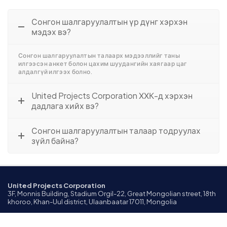
Сонгон шалгаруулалтын үр дүнг хэрхэн
мэдэх вэ?
Сонгон шалгаруулалтын талаарх мэдээллийг таны
илгээсэн анкет болон цахим шуудангийн хаягаар цаг
алдалгүй илгээх болно.
United Projects Corporation ХХК-д хэрхэн
дадлага хийх вэ?
Сонгон шалгаруулалтын талаар тодруулах
зүйл байна?
United Projects Corporation
3F, Monnis Building, Stadium Orgil-22, Great Mongolian street, 18th
khoroo, Khan-Uul district, Ulaanbaatar 17011, Mongolia