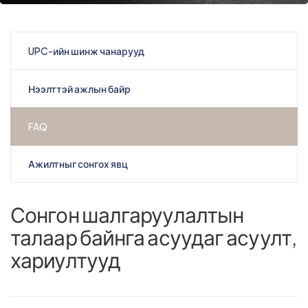
UPC-ийн шинж чанарууд
Нээлттэй ажлын байр
FAQ
Ажилтныг сонгох явц
Сонгон шалгаруулалтын
талаар байнга асуудаг асуулт,
хариултууд