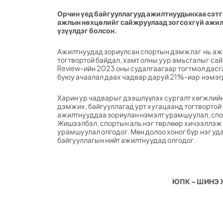
Орчин үед байгууллагууд ажилтнуудынхаа сэт
ажлын нөхцөлийг сайжруулаад зогсохгүй ажил
үзүүлдэг болсон.
Ажилтнуудад зориулсан спортын дэмжлэг нь ажи
тогтвортой байдал, хамт олны уур амьсгалыг сай
Review-ийн 2023 оны судалгаагаар тогтмол дас
буюу ачаалал даах чадвар даруй 21%-иар нэмэг
Харин ур чадварыг дээшлүүлэх сургалт хөгжлийн
дэмжих, байгууллагад урт хугацаанд тогтворто
ажилтнууддаа зориулан нэмэлт урамшуулал, спо
Жишээлбэл, спортын аль нэг төрлөөр хичээллэж 
урамшуулал олгодог. Мөн долоо хоног бүр нэг уд
байгууллагын нийт ажилтнуудад олгодог.
ЮПК – ШИНЭ