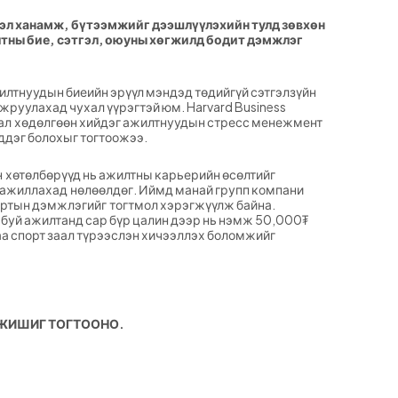
гэл ханамж, бүтээмжийг дээшлүүлэхийн тулд зөвхөн
тны бие, сэтгэл, оюуны хөгжилд бодит дэмжлэг
лтнуудын биеийн эрүүл мэндэд төдийгүй сэтгэлзүйн
жруулахад чухал үүрэгтэй юм. Harvard Business
гал хөдөлгөөн хийдэг ажилтнуудын стресс менежмент
ддэг болохыг тогтоожээ.
 хөтөлбөрүүд нь ажилтны карьерийн өсөлтийг
й ажиллахад нөлөөлдөг. Иймд манай групп компани
ртын дэмжлэгийг тогтмол хэрэгжүүлж байна.
буй ажилтанд сар бүр цалин дээр нь нэмж 50,000₮
аа спорт заал түрээслэн хичээллэх боломжийг
 ЖИШИГ ТОГТООНО.