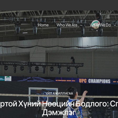
Home
Who We Are
What We Do
ҮЙЛ АЖИЛЛАГАА
ртой Хүний Нөөцийн Бодлого: 
Дэмжлэг