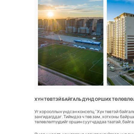
ХҮН ТӨВТЭЙ БАЙГАЛЬ ДУНД ОРШИХ ТӨЛӨВЛӨ
Уг хорооллын үндсэн консепц “Хүн төвтэй байгал
зангидагддаг. Тиймдээ ч төв зам, хотхоны байрш
төлөвлөлтүүдийг оршин суугчдадаа таатай, байга