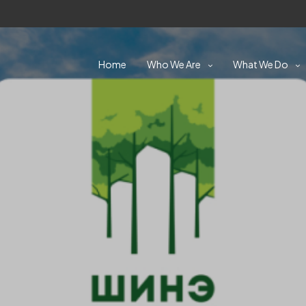
Home
Who We Are
What We Do