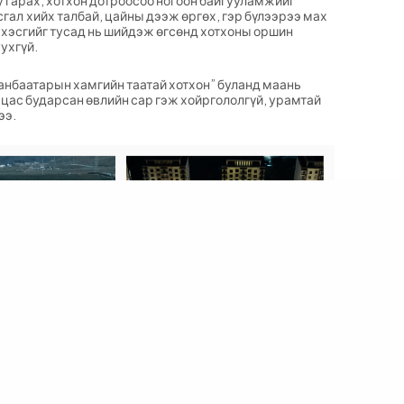
у гарах, хотхон дотроосоо ногоон байгууламжийг
гал хийх талбай, цайны дээж өргөх, гэр бүлээрээ мах
 хэсгийг тусад нь шийдэж өгсөнд хотхоны оршин
уухгүй.
анбаатарын хамгийн таатай хотхон” буланд маань
 цас бударсан өвлийн сар гэж хойргололгүй, урамтай
ээ.