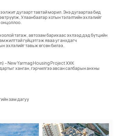
ээлжит дугаарт тавтай морил. Энэ дугаартаа бид
эвтрүүлж, Улаанбаатар хотын тэлэлтийн эхлэлийг
 онцоллоо.
 хоолой татаж, автозам барихаас эхлээд дэд бүтцийн
амжилттай гүйцэтгэж яваа уг анхдагч
ын эхлэлийг тавьж өгсөн билээ.
on) – New Yarmag Housing Project ХХК
андартыг ханган, гэрчилгээ авсан салбарын анхны
гийн зам дагуу