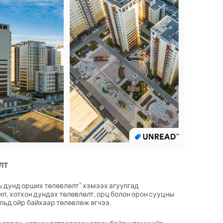
ЛТ
ь дунд орших төлөвлөлт” хэмээх агуулгад
ил, хотхон дундах төлөвлөлт, орц болон орон сууцны
льд ойр байхаар төлөвлөж өгчээ.