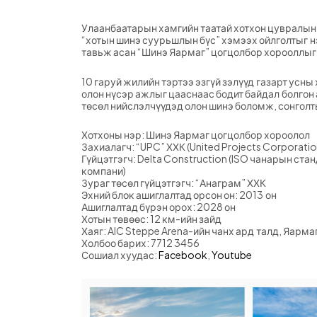
Улаанбаатарын хамгийн таатай хотхон цувралын 
“хотын шинэ суурьшлын бүс” хэмээх ойлголтыг н
тавьж асан “Шинэ Яармаг” цогцолбор хорооллыг
10 гаруй жилийн тэртээ эзгүй зэлүүд газарт усны
олон нүсэр ажлыг цааснаас бодит байдал болгон 
төсөл нийслэлчүүдэд олон шинэ боломж, сонголт
Хотхоны нэр: Шинэ Яармаг цогцолбор хороолол
Захиалагч: “UPC” ХХК (United Projects Corporati
Гүйцэтгэгч: Delta Construction (ISO чанарын ст
компани)
Зураг төсөл гүйцэтгэгч: “Анаграм” ХХК
Эхний блок ашиглалтад орсон он: 2013 он
Ашиглалтад бүрэн орох: 2028 он
Хотын төвөөс: 12 км-ийн зайд
Хаяг: AIC Steppe Arena-ийн чанх ард талд, Яарма
Холбоо барих: 7712 3456
Сошиал хуудас:
Facebook
,
Youtube