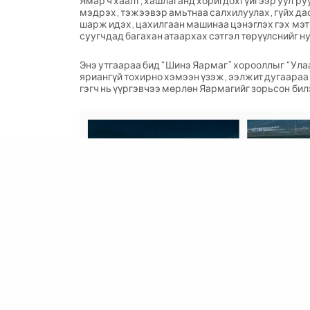
Ямар ч хаалт, хашлаганд хоригдохгүйгээр уул ру
мэдрэх, тэжээвэр амьтнаа салхилуулах, гүйх дас
шарж идэх, цахилгаан машинаа цэнэглэх гэх мэт
суугчдад багахан атаархах сэтгэл төрүүлснийг н
Энэ утгаараа бид “Шинэ Яармаг” хорооллыг “Ула
яриангүй тохирно хэмээн үзэж, ээлжит дугаараа
гэгч нь үүргэвчээ мөрлөн Яармагийг зорьсон бил